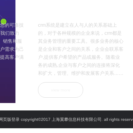
什么是crm？
您的可靠技
crm系统是建立在人与人的关系基础上
，我们致力
的，对于各种规模的企业来说，crm都是
、销售和服
其业务管理的重要工具。很多业务的核心
户需求为己
是企业和客户之间的关系，企业会联系客
提高客户满
户,提供客户希望的产品或服务。随着业
务的成熟,企业与客户之间的连接将深化
和扩大，管理、维护和发展客户关系……
view more
u网页版登录 copyright©2017 上海翼攀信息科技有限公司.
all rights reser