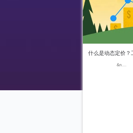
什么是动态定价？
&n....